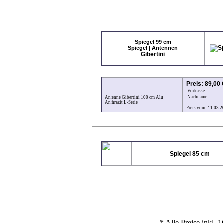
Angebote
aktu
CI-Module
DVB-C
DVB-T
Spiegel 99 cm
Erotik Pay-TV
Spiegel | Antennen
Gibertini
LNBs
Multischalter
Pay-TV
Preis: 89,00 
PC-TV Karten
Vorkasse:
Nachname:
Antenne Gibertini 100 cm Alu
Receiver HDTV
Anthrazit L-Serie
Preis vom: 11.03.2
Receiver HDTV PVR
Receiver PVR
Receiver UHDTV
Sat DSL
Spiegel
Spiegel 85 cm
Zubehör
neue Produkte
Datenschutz
Impressum
* Alle Preise inkl.