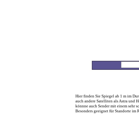
Home
Anbieter-Info
Preis Alarm
Produkt-Info
Hier finden Sie Spiegel ab 1 m im Dur
Suche
auch andere Satelliten als Astra und
von A bis Z
könnne auch Sender mit einem sehr 
Besonders geeignet für Standorte im
Top 5
News
sortieren nach