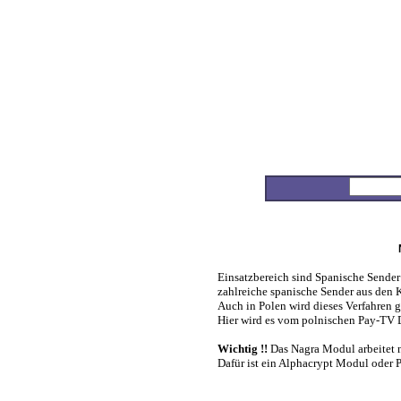
Home
Anbieter-Info
Preis Alarm
Produkt-Info
Einsatzbereich sind Spanische Sender 
Suche
zahlreiche spanische Sender aus den 
von A bis Z
Auch in Polen wird dieses Verfahren g
Hier wird es vom polnischen Pay-TV D
Top 5
News
Wichtig !!
Das Nagra Modul arbeitet n
Dafür ist ein Alphacrypt Modul oder 