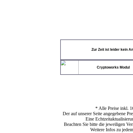
Angebote
sortieren nach
CI-Module
DVB-C
aktuel
DVB-T
Erotik Pay-TV
LNBs
Multischalter
Pay-TV
Zur Zeit ist leider kein 
PC-TV Karten
Receiver HDTV
Receiver HDTV PVR
Cryptoworks Modul
Receiver PVR
Receiver UHDTV
Sat DSL
Spiegel
Zubehör
neue Produkte
* Alle Preise inkl.
Der auf unserer Seite angegebene Prei
Eine Echtzeitaktualisierun
Beachten Sie bitte die jeweiligen V
Datenschutz
Weitere Infos zu jede
Impressum