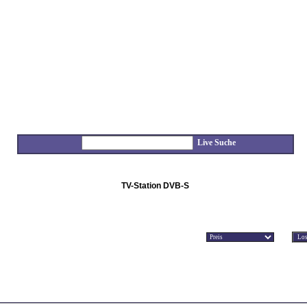
Live Suche
TV-Station DVB-S
sortieren nach
aktuell sind 0 Einträge vorhanden