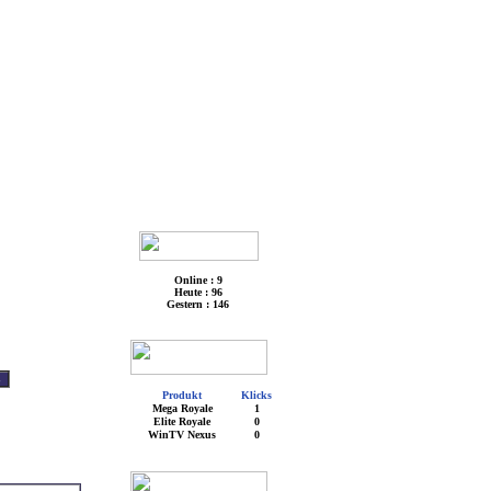
Online : 9
Heute : 96
Gestern : 146
Produkt
Klicks
Mega Royale
1
Elite Royale
0
WinTV Nexus
0