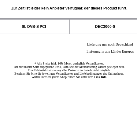
Zur Zeit ist leider kein Anbieter verfügbar, der dieses Produkt führt.
SL DVB-S PCI
DEC3000-S
Lieferung nur nach Deutschland
Lieferung in alle Länder Europas
* Alle Preise inkl. 16% Mwst. zuzüglich Versandkosten.
Der auf unserer Seite angegebene Preis, kann seit der Aktualisierung wieder gestiegen sein.
Eine Echtzeitaktualisierung aller Preise ist technisch nicht möglich.
Beachten Sie bitte die jeweiligen Versandkosten und Lieferbedingungen des Onlineshops.
Weitere Infos zu jedem Shop finden Sie unter dem Link
Info
.