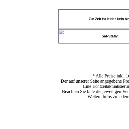
Angebote
CI-Module
DVB-C
Zur Zeit ist leider kein 
DVB-T
Erotik Pay-TV
LNBs
Sat-Stativ
Multischalter
Pay-TV
PC-TV Karten
Receiver HDTV
Receiver HDTV PVR
Receiver PVR
Receiver UHDTV
* Alle Preise inkl.
Der auf unserer Seite angegebene Prei
Sat DSL
Eine Echtzeitaktualisierun
Spiegel
Beachten Sie bitte die jeweiligen V
Zubehör
Weitere Infos zu jede
neue Produkte
Datenschutz
Impressum