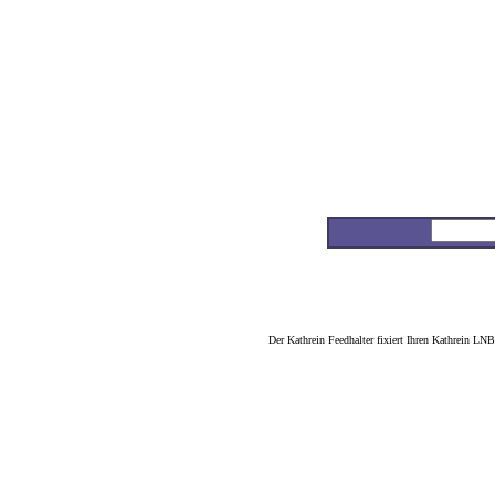
Home
Anbieter-Info
Preis Alarm
Produkt-Info
Der Kathrein Feedhalter fixiert Ihren Kathrein LN
Suche
von A bis Z
Top 5
sortieren nach
News
aktuel