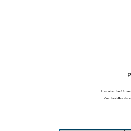
Home
P
Anbieter-Info
Preis Alarm
Produkt-Info
Hier sehen Sie Onlines
Suche
Zum bestellen des e
von A bis Z
Top 5
News
ak