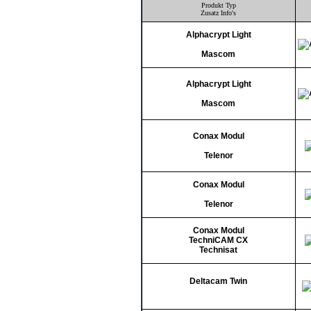
Angebote
Produkt Typ
Zusatz Info's
CI-Module
Alphacrypt Light
DVB-C
DVB-T
Mascom
Erotik Pay-TV
LNBs
Alphacrypt Light
Multischalter
Mascom
Pay-TV
PC-TV Karten
Conax Modul
Receiver HDTV
Receiver HDTV PVR
Telenor
Receiver PVR
Receiver UHDTV
Conax Modul
Sat DSL
Telenor
Spiegel
Zubehör
Conax Modul
neue Produkte
TechniCAM CX
Technisat
Deltacam Twin
Datenschutz
Impressum